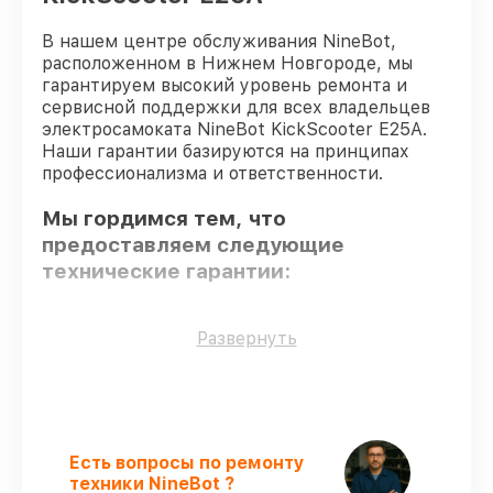
В нашем центре обслуживания NineBot,
расположенном в Нижнем Новгороде, мы
гарантируем высокий уровень ремонта и
сервисной поддержки для всех владельцев
электросамоката NineBot KickScooter E25A.
Наши гарантии базируются на принципах
профессионализма и ответственности.
Мы гордимся тем, что
предоставляем следующие
технические гарантии:
Только фирменные комплектующие
–
Развернуть
гарантируем использование фирменных
запчастей для восстановления.
Сертифицированные инженеры
– все
работники проходят обязательное
обучение и ежегодную аттестацию, что
Есть вопросы по ремонту
подтверждает их уровень мастерства.
техники NineBot ?
Точное соблюдение сроков
–