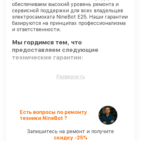
обеспечиваем высокий уровень ремонта и
сервисной поддержки для всех владельцев
электросамоката NineBot E25. Наши гарантии
базируются на принципах профессионализма
и ответственности.
Мы гордимся тем, что
предоставляем следующие
технические гарантии:
Оригинальные детали
– для всех видов
Развернуть
обслуживания применяются
исключительно оригинальные детали.
Сертифицированные инженеры
–
проверенные специалисты с опытом и
сертификацией.
Есть вопросы по ремонту
Выполнение работ вовремя
–
техники NineBot ?
гарантируем завершение работ без
задержек.
Запишитесь на ремонт и получите
Подтвержденная гарантия
– все
скидку -25%
работы по починке проводятся с