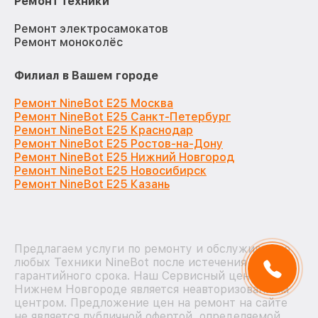
Ремонт техники
Ремонт электросамокатов
Ремонт моноколёс
Филиал в Вашем городе
Ремонт NineBot E25 Москва
Ремонт NineBot E25 Санкт-Петербург
Ремонт NineBot E25 Краснодар
Ремонт NineBot E25 Ростов-на-Дону
Ремонт NineBot E25 Нижний Новгород
Ремонт NineBot E25 Новосибирск
Ремонт NineBot E25 Казань
Предлагаем услуги по ремонту и обслуживанию
любых Техники NineBot после истечения на них
гарантийного срока. Наш Сервисный центр в
Нижнем Новгороде является неавторизованным
центром. Предложение цен на ремонт на сайте
не является публичной офертой, определяемой