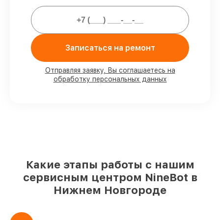
официальной гарантией.
Мы гарантируем:
Записаться на ремонт
80%
работ с возможностью
присутствовать
Отправляя заявку, Вы соглашаетесь на
обработку персональных данных
90%
комплектующих для
электросамокатов на складе или быстро
поставляются
Оригинальные запчасти и
качественные реплики на ваш выбор
–
с учётом всех запросов
85%
работ в течение пары часов, при
условии, что починка началась сразу
Какие этапы работы с нашим
сервисным центром NineBot в
Нижнем Новгороде